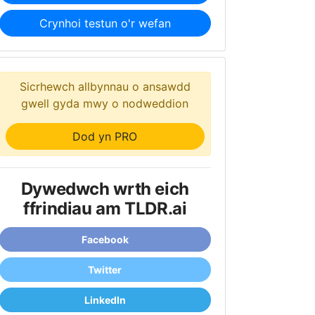
Crynhoi testun o'r wefan
Sicrhewch allbynnau o ansawdd
gwell gyda mwy o nodweddion
Dod yn PRO
Dywedwch wrth eich
ffrindiau am TLDR.ai
Facebook
Twitter
LinkedIn