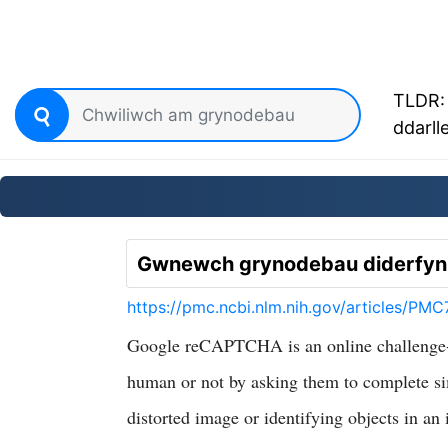
TLDR: 
ddarll
Gwnewch grynodebau diderfyn 
https://pmc.ncbi.nlm.nih.gov/articles/P
Google reCAPTCHA is an online challenge-re
human or not by asking them to complete sim
distorted image or identifying objects in a