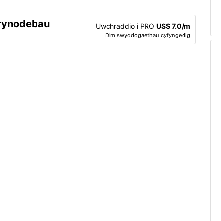
crynodebau
Uwchraddio i PRO
US$ 7.0/m
Dim swyddogaethau cyfyngedig