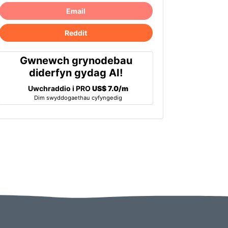
Email
Reddit
Gwnewch grynodebau
diderfyn gydag AI!
Uwchraddio i PRO
US$ 7.0/m
Dim swyddogaethau cyfyngedig