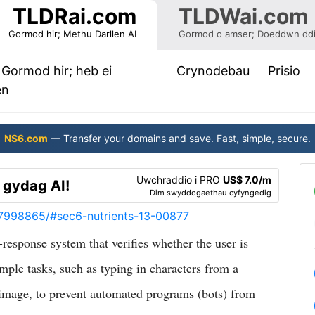
TLDRai.com
TLDWai.com
Gormod hir; Methu Darllen AI
Gormod o amser; Doeddwn ddi
Gormod hir; heb ei
Crynodebau
Prisio
(current)
en
NS6.com
— Transfer your domains and save. Fast, simple, secure.
Uwchraddio i PRO
US$ 7.0/m
gydag AI!
Dim swyddogaethau cyfyngedig
MC7998865/#sec6-nutrients-13-00877
sponse system that verifies whether the user is
ple tasks, such as typing in characters from a
n image, to prevent automated programs (bots) from