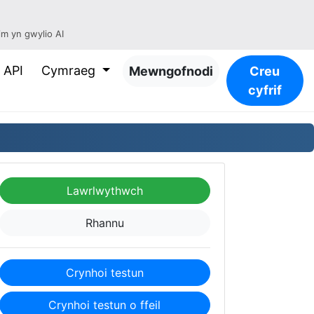
m yn gwylio AI
API
Cymraeg
Mewngofnodi
Creu
cyfrif
Lawrlwythwch
Rhannu
Crynhoi testun
Crynhoi testun o ffeil