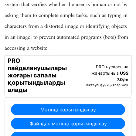
system that verifies whether the user is human or not by
asking them to complete simple tasks, such as typing in
characters from a distorted image or identifying objects
in an image, to prevent automated programs (bots) from
accessing a website.
PRO
PRO нұсқасына
пайдаланушылары
жаңартыңыз
US$
жоғары сапалы
7.0/m
қорытындыларды
Шектеулі функциялар жоқ
алады
Мәтінді қорытындылау
Файлдан мәтінді қорытындылау