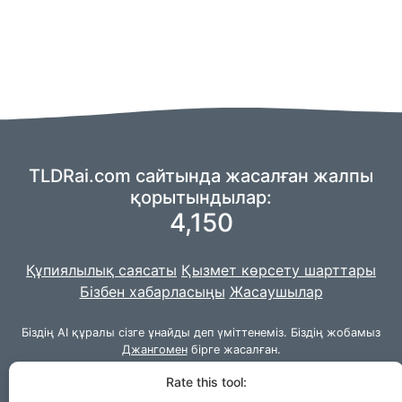
TLDRai.com сайтында жасалған жалпы
қорытындылар:
4,150
Құпиялылық саясаты
Қызмет көрсету шарттары
Бізбен хабарласыңы
Жасаушылар
Біздің AI құралы сізге ұнайды деп үміттенеміз. Біздің жобамыз
Джангомен
бірге жасалған.
© 2026 TLDRai.com|
Rate this tool:
VPS.org
LLC | жасаған
Lou