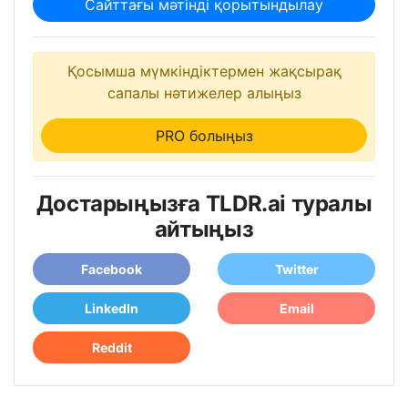
Сайттағы мәтінді қорытындылау
Қосымша мүмкіндіктермен жақсырақ
сапалы нәтижелер алыңыз
PRO болыңыз
Достарыңызға TLDR.ai туралы
айтыңыз
Facebook
Twitter
LinkedIn
Email
Reddit