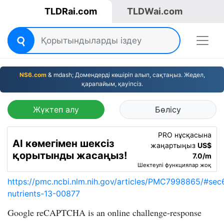
TLDRai.com
TLDWai.com
NS6.com
& mdash; Домендерді көшіріп алып, сақтаңыз. Жедел,
қарапайым, қауіпсіз.
Жүктеп алу
Бөлісу
PRO нұсқасына
AI көмегімен шексіз
жаңартыңыз
US$
қорытынды жасаңыз!
7.0/m
Шектеулі функциялар жоқ
https://pmc.ncbi.nlm.nih.gov/articles/PMC7998865/#sec
nutrients-13-00877
Google reCAPTCHA is an online challenge-response