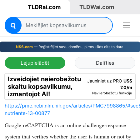
TLDRai.com
TLDWai.com
NS6.com
— Reģistrējiet savu domēnu, pirms kāds cits to dara.
Lejupielādēt
Dalīties
Izveidojiet neierobežotu
Jauniniet uz PRO
US$
skaitu kopsavilkumu,
7.0/m
izmantojot AI!
Nav ierobežotu funkciju
https://pmc.ncbi.nlm.nih.gov/articles/PMC7998865/#sec
nutrients-13-00877
Google reCAPTCHA is an online challenge-response
system that verifies whether the user is human or not by