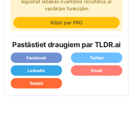
Iegūstiet labākas kvalitātes rezultātus ar
vairākām funkcijām
Kļūsti par PRO
Pastāstiet draugiem par TLDR.ai
Facebook
Twitter
LinkedIn
Email
Reddit