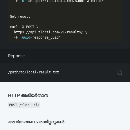
  -F 
'url
=https://loualcala.com/sabor-a-exito/'

Get result

curl -X POST \

  https:
//api.tldrai.com/v1/results/ \
  -F 
'uuid
=response_uuid'
Reponse
HTTP അഭ്യർത്ഥന
POST /tldr-url/
അന്വേഷണ പരാമീറ്ററുകൾ