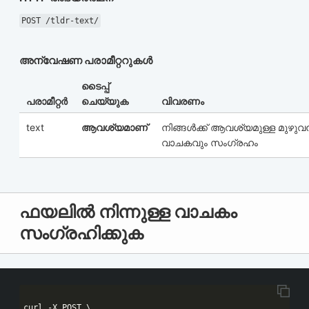
POST /tldr-text/
അന്വേഷണ പരാമീറ്ററുകൾ
ടൈപ്പ്
പരാമീറ്റർ
ചെയ്യുക
വിവരണം
text
ആവശ്യമാണ്
നിങ്ങൾക്ക് ആവശ്യമുള്ള മുഴു
വാചകവും സംഗ്രഹം
ഫയലിൽ നിന്നുള്ള വാചകം
സംഗ്രഹിക്കുക
curl -X POST \
