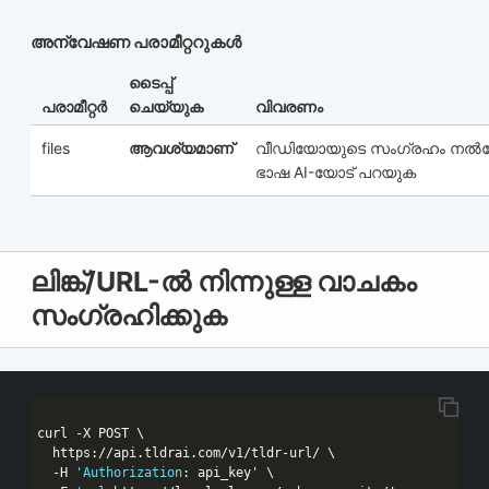
അന്വേഷണ പരാമീറ്ററുകൾ
ടൈപ്പ്
പരാമീറ്റർ
ചെയ്യുക
വിവരണം
files
ആവശ്യമാണ്
വീഡിയോയുടെ സംഗ്രഹം നൽക
ഭാഷ AI-യോട് പറയുക
ലിങ്ക്/URL-ൽ നിന്നുള്ള വാചകം
സംഗ്രഹിക്കുക
curl -X POST \

  https:
//api.tldrai.com/v1/tldr-url/ \
  -H 
'Authorization
: api_key' \
