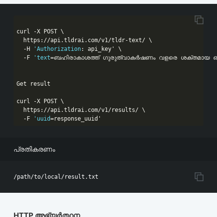
curl -X POST \

  https:
//api.tldrai.com/v1/tldr-text/ \
  -H 
'Authorization
: api_key' \

  -F 
'text
=ബഹിരാകാശത്ത് ഗുരുത്വാകർഷണം വളരെ ശക്തമായ ഒരു
Get result

curl -X POST \

  https:
//api.tldrai.com/v1/results/ \
  -F 
'uuid
=response_uuid'
പ്രതികരണം
HTTP അഭ്യർത്ഥന