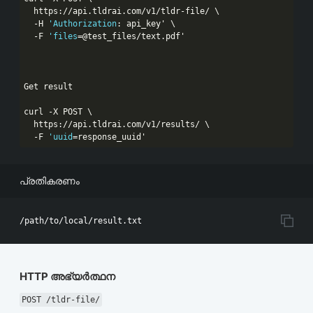
  https:
//api.tldrai.com/v1/tldr-file/ \
  -H 
'Authorization
: api_key' \

  -F 
'files
=@test_files/text.pdf'

Get result

curl -X POST \

  https:
//api.tldrai.com/v1/results/ \
  -F 
'uuid
=response_uuid'
പ്രതികരണം
HTTP അഭ്യർത്ഥന
POST /tldr-file/