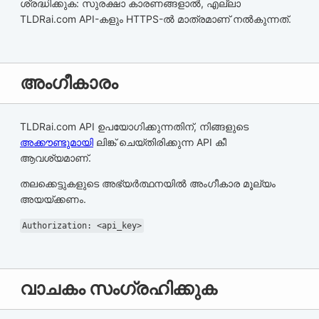
ശ്രദ്ധിക്കുക: സുരക്ഷാ കാരണങ്ങളാൽ, എല്ലാ
TLDRai.com API-കളും HTTPS-ൽ മാത്രമാണ് നൽകുന്നത്.
അംഗീകാരം
TLDRai.com API ഉപയോഗിക്കുന്നതിന്, നിങ്ങളുടെ
അക്കൗണ്ടുമായി
ലിങ്ക് ചെയ്‌തിരിക്കുന്ന API കീ
ആവശ്യമാണ്.
തലക്കെട്ടുകളുടെ അഭ്യർത്ഥനയിൽ അംഗീകാര മൂല്യം
അയയ്ക്കണം.
Authorization: <api_key>
വാചകം സംഗ്രഹിക്കുക