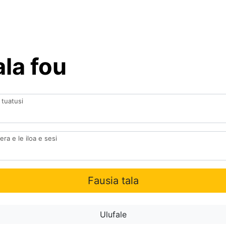
ala fou
 tuatusi
ra e le iloa e sesi
Fausia tala
Ulufale