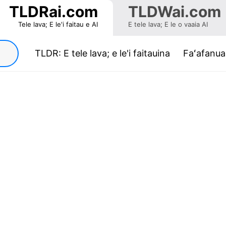
TLDRai.com
TLDWai.com
Tele lava; E le'i faitau e AI
E tele lava; E le o vaaia AI
(current)
TLDR: E tele lava; e le'i faitauina
Faʻafanua