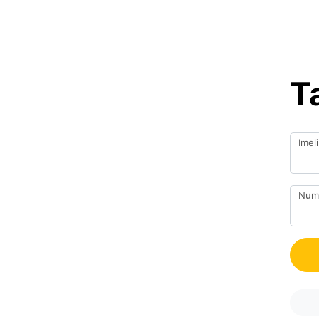
T
Imeli
Nume