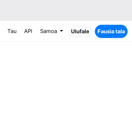
Tau
API
Samoa
Ulufale
Fausia tala