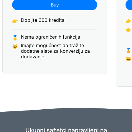
Buy
Dobijte 300 kredita
👉
👉
👉
Nema ograničenih funkcija
🥇
Imajte mogućnost da tražite
🐱
🥇
dodatne alate za konverziju za
dodavanje
🐱
Ukupni sažetci napravljeni na