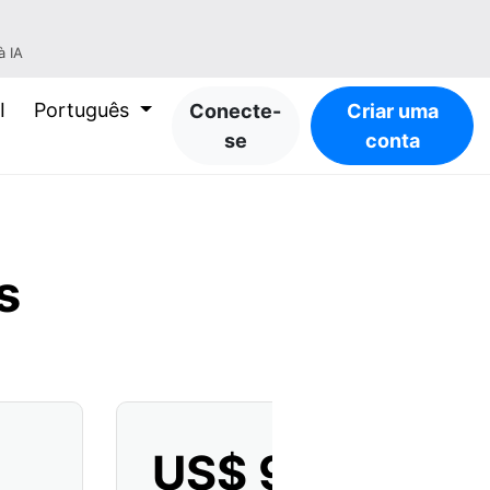
à IA
I
Português
Conecte-
Criar uma
se
conta
s
US$ 9
/
mês