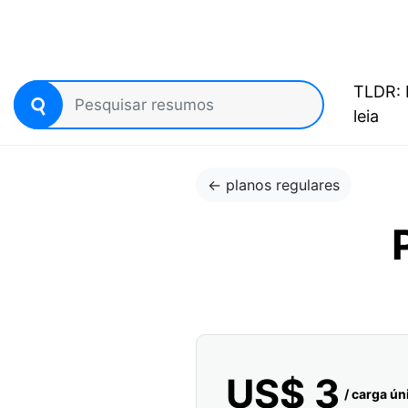
TLDR: 
(cu
leia
← planos regulares
US$ 3
/
carga ún