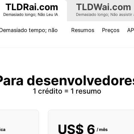
TLDRai.com
TLDWai.com
Demasiado longo; Não Leu IA
Demasiado longo; Não assistir 
Demasiado tempo; não
Resumos
Preços
AP
rrent)
Para desenvolvedore
1 crédito = 1 resumo
US$ 6
ica
/
mês