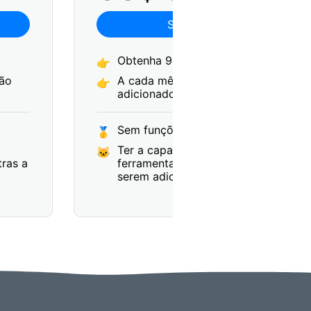
Se inscrever
Obtenha 900 créditos
👉
rão
A cada mês, 900 créditos serão
👉
adicionados à sua conta.
Sem funções restritas
🥇
Ter a capacidade de solicitar
🐱
tras a
ferramentas de conversão extras a
serem adicionadas