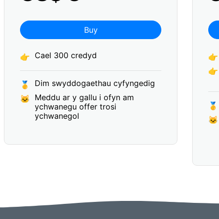
Buy
Cael 300 credyd
👉
👉
👉
Dim swyddogaethau cyfyngedig
🥇
Meddu ar y gallu i ofyn am
🐱
🥇
ychwanegu offer trosi
ychwanegol
🐱