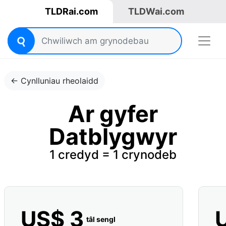
TLDRai.com
TLDWai.com
← Cynlluniau rheolaidd
Ar gyfer
Datblygwyr
1 credyd = 1 crynodeb
US$ 3
tâl sengl