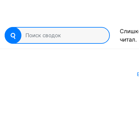
Слишко
читал.