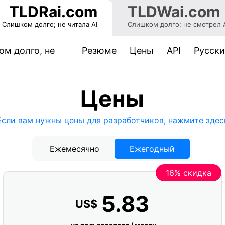
TLDRai.com
TLDWai.com
Слишком долго; не читала AI
Слишком долго; не смотрел 
м долго, не
Резюме
Цены
API
Pусск
(current)
Цены
Если вам нужны цены для разработчиков,
нажмите здес
Ежемесячно
Ежегодный
16% скидка
5.83
US$