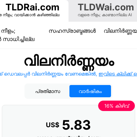
TLDRai.com
TLDWai.com
 നീളം; വായിക്കാൻ കഴിഞ്ഞില്ല
വളരെ നീളം; കാണ്മാനില്ല AI
നീളം;
സഹസ്രാബ്ദങ്ങള്‍
വിലനിർണ്ണയ
(current)
‍ സാധിച്ചില്ല
വിലനിർണ്ണയം
്ക് ഡെവലപ്പർ വിലനിർണ്ണയം വേണമെങ്കിൽ,
ഇവിടെ ക്ലിക്ക്
പ്രതിമാസ
വാർഷികം
16% കിഴിവ്
5.83
US$