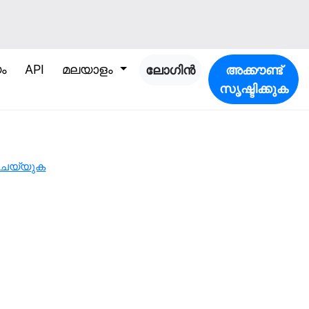
ം
API
മലയാളം
ലോഗിൻ
അക്കൗണ്ട്
സൃഷ്ടിക്കുക
 ചെയ്യുക