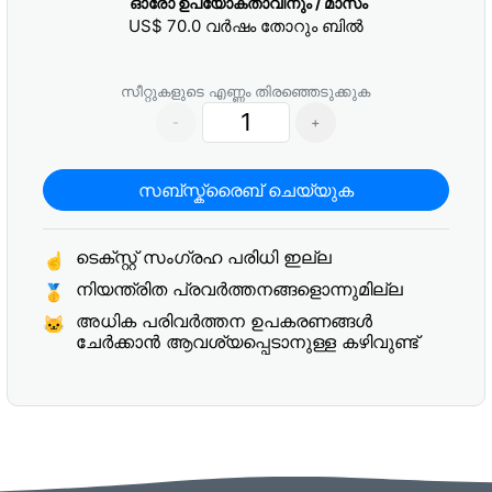
ഓരോ ഉപയോക്താവിനും / മാസം
US$
70.0
വർഷം തോറും ബിൽ
സീറ്റുകളുടെ എണ്ണം തിരഞ്ഞെടുക്കുക
-
+
സബ്സ്ക്രൈബ് ചെയ്യുക
ടെക്സ്റ്റ് സംഗ്രഹ പരിധി ഇല്ല
☝
നിയന്ത്രിത പ്രവർത്തനങ്ങളൊന്നുമില്ല
🥇
അധിക പരിവർത്തന ഉപകരണങ്ങൾ
🐱
ചേർക്കാൻ ആവശ്യപ്പെടാനുള്ള കഴിവുണ്ട്